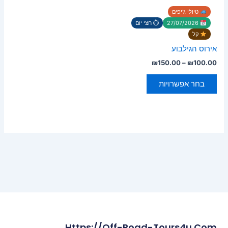
סוגים.
טיולי ג'יפים
ניתן
27/07/2026
⏱ חצי יום
לבחור
קל
את
אירוס הגילבוע
האפשרויות
₪
150.00
–
₪
100.00
בעמוד
המוצר
בחר אפשרויות
Https://off-Road-Tours4u.com