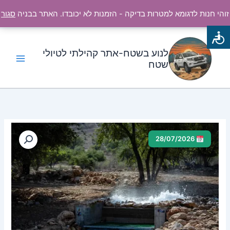
ילוג
זוהי חנות לדגומא למטרות בדיקה - הזמנות לא יכובדו. האתר בבניה
סגור
תוכן
לנוע בשטח-אתר קהילתי לטיולי
שטח
כמות
טווח
של
28/07/2026
עמק
מחירים:
המעיינות
עד